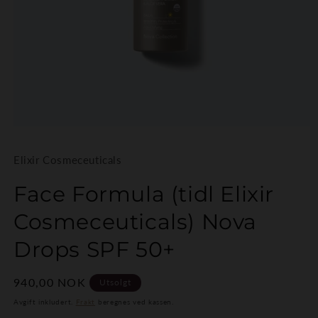
Elixir Cosmeceuticals
Face Formula (tidl Elixir
Cosmeceuticals) Nova
Drops SPF 50+
Vanlig
940,00 NOK
Utsolgt
pris
Avgift inkludert.
Frakt
beregnes ved kassen.