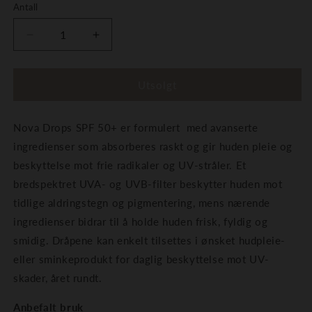
Antall
Senk
Øk
antallet
antallet
for
for
Face
Face
Utsolgt
Formula
Formula
(tidl
(tidl
Nova Drops SPF 50+ er formulert med avanserte
Elixir
Elixir
Cosmeceuticals)
Cosmeceuticals)
ingredienser som absorberes raskt og gir huden pleie og
Nova
Nova
beskyttelse mot frie radikaler og UV-stråler. Et
Drops
Drops
bredspektret UVA- og UVB-filter beskytter huden mot
SPF
SPF
50+
50+
tidlige aldringstegn og pigmentering, mens nærende
ingredienser bidrar til å holde huden frisk, fyldig og
smidig. Dråpene kan enkelt tilsettes i ønsket hudpleie-
eller sminkeprodukt for daglig beskyttelse mot UV-
skader, året rundt.
Anbefalt bruk