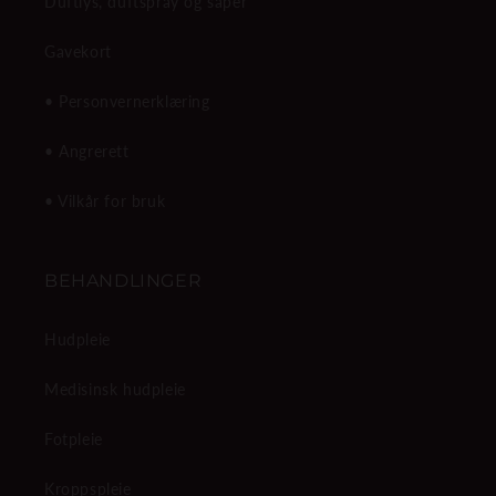
Duftlys, duftspray og såper
Gavekort
• Personvernerklæring
• Angrerett
• Vilkår for bruk
BEHANDLINGER
Hudpleie
Medisinsk hudpleie
Fotpleie
Kroppspleie