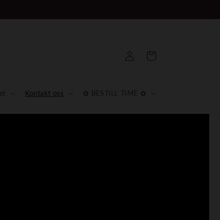
Logg
Handlekurv
inn
et
Kontakt oss
✿ BESTILL TIME ✿