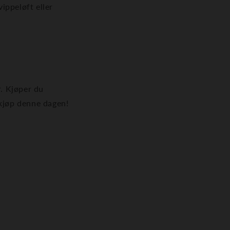
ippeløft eller
r. Kjøper du
 kjøp denne dagen!