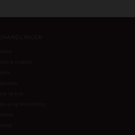
EHANDLINGER
dpleie
disinsk hudpleie
pleie
oppspleie
pper og bryn
ke-up og Microblading
ndpleie
ssasje