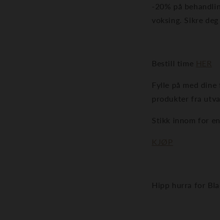
-20% på behandling
voksing. Sikre deg 
Bestill time
HER
Fylle på med dine 
produkter fra utva
Stikk innom for en
KJØP
Hipp hurra for Bl