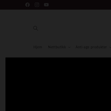
Gå
Gratis frakt ved kjøp over 1000 kr
videre til
Facebook
Instagram
YouTube
innholdet
Hjem
Nettbutikk
Anti-age produkter