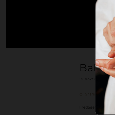
Balck f
13. NOVEMBER 2023
Share
Fredagen den 24 n