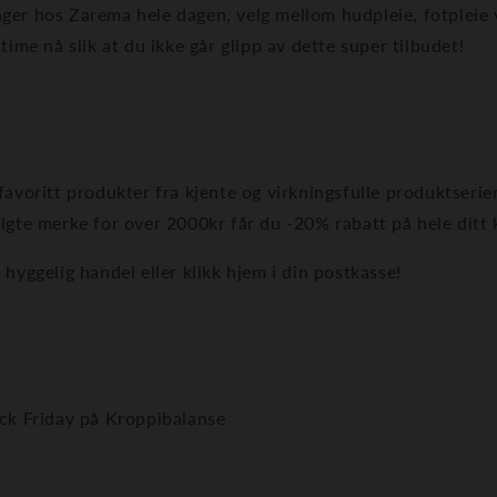
er hos Zarema hele dagen, velg mellom hudpleie, fotpleie v
time nå slik at du ikke går glipp av dette super tilbudet!
favoritt produkter fra kjente og virkningsfulle produktserie
lgte merke for over 2000kr får du -20% rabatt på hele ditt
 hyggelig handel eller klikk hjem i din postkasse!
ack Friday på Kroppibalanse