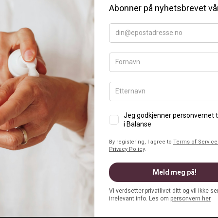
riday tilbud
ovember feirer vi Black friday med SUPER tilbud!