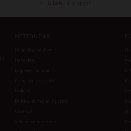
Tilbake til bloggen
NETTBUTIKK
B
Hudpleieprodukter
Hu
en
Håndpleie
Me
Fotpleieprodukter
Fot
Kroppspleie og helse
Kr
Make up
Vi
Duftlys, duftspray og såper
Ma
Gavekort
Hå
• Personvernerklæring
Ma