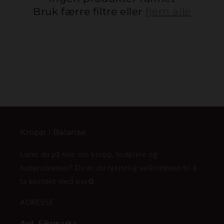
g
Bruk færre filtre eller
fjern alle
:
Kropp i Balanse
Lurer du på noe om kropp, hudpleie og
hudproblemer? Da er du hjertelig velkommen til å
ta kontakt med oss✿
ADRESSE
Avd. Eiksmarka