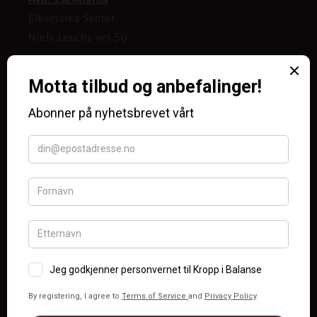
Eiksmarka Senter.
Niels Leuchs vei 50
Avd. Nydalen
I lokalene til Din Helse Nydalen,
Nydalsveien 15, 2 etasje
NETTBUTIKK
Hudpleieprodukter
Håndpleie
Fotpleieprodukter
Kroppspleie og helse