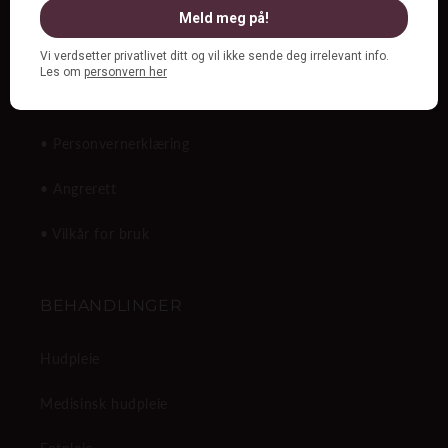
Make up
Duftlys, duftspray og såper
Gavekort
• Personvernerklæring
• Angrerett
• Vilkår for bruk
BEHANDLINGER
Hudpleie
Medisinsk hudpleie