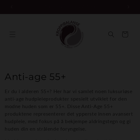
Gå
Betal med kort, Vipps eller Klarna
videre til
innholdet
Handlekurv
S
Anti-age 55+
a
Er du i alderen 55+? Her har vi samlet noen luksuriøse
m
anti-age hudpleieprodukter spesielt utviklet for den
modne huden som er 55+. Disse Anti-Age 55+
l
produktene representerer det ypperste innen avansert
hudpleie, med fokus på å bekjempe aldringstegn og gi
i
huden din en strålende foryngelse.
n