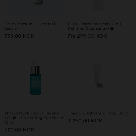
Face Formula Oil Control
Elixir Cosmeceuticals 2 in 1
Serum
Refining Cleansing Milk
Vanlig
599,00 NOK
Vanlig
Fra 299,00 NOK
pris
pris
Thalgo Hyalu-Procollagene
Thalgo Brightening Fluid 50 ml
Wrinkle Correcting Eye Serum
Vanlig
1.250,00 NOK
15 ml
pris
Vanlig
720,00 NOK