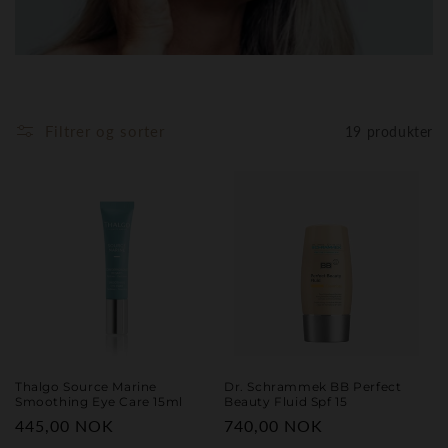
Filtrer og sorter
19 produkter
Thalgo Source Marine
Dr. Schrammek BB Perfect
Smoothing Eye Care 15ml
Beauty Fluid Spf 15
Vanlig
445,00 NOK
Vanlig
740,00 NOK