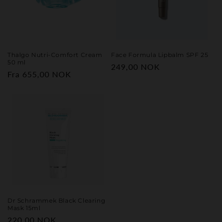
Thalgo Nutri-Comfort Cream
Face Formula Lipbalm SPF 25
50 ml
Vanlig
249,00 NOK
Vanlig
Fra 655,00 NOK
pris
pris
Dr Schrammek Black Clearing
Mask 15ml
Vanlig
220,00 NOK