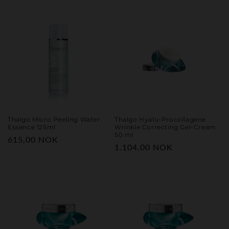
pris
Thalgo Micro Peeling Water
Thalgo Hyalu-Procollagene
Essence 125ml
Wrinkle Correcting Gel-Cream
50 ml
Vanlig
615,00 NOK
Vanlig
1.104,00 NOK
pris
pris