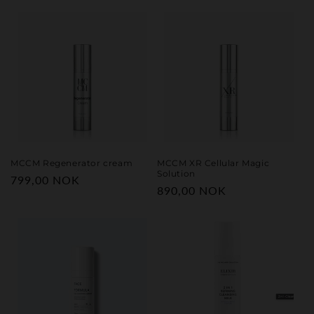
pris
pris
MCCM Regenerator cream
MCCM XR Cellular Magic
Solution
Vanlig
799,00 NOK
Vanlig
890,00 NOK
pris
pris