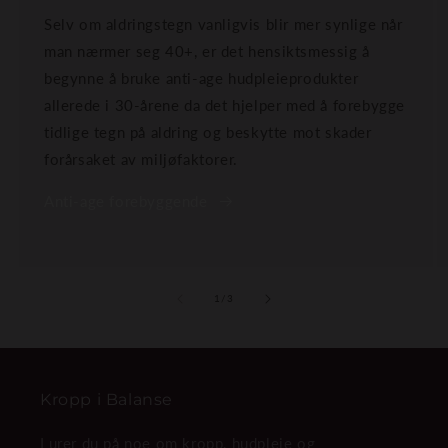
Selv om aldringstegn vanligvis blir mer synlige når
man nærmer seg 40+, er det hensiktsmessig å
begynne å bruke anti-age hudpleieprodukter
allerede i 30-årene da det hjelper med å forebygge
tidlige tegn på aldring og beskytte mot skader
forårsaket av miljøfaktorer.
Anti-age forebyggende
av
1
/
3
Kropp i Balanse
Lurer du på noe om kropp, hudpleie og