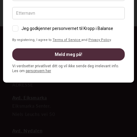
Tilbake til bloggen
Kropp i Balanse
Lurer du på noe om kropp, hudpleie og
hudproblemer? Da er du hjertelig velkommen til å
ta kontakt med oss✿
ADRESSE
Avd. Eiksmarka
Eiksmarka Senter.
Niels Leuchs vei 50
Avd. Nydalen