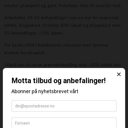
tekstur, plumphet og glød. Anbefales ikke til sensitiv hud.
Anbefalles 10-15 behandlinger som en kur for maksimal
effekt. Klippekort 10 klipp 10% rabatt og klippekort med
15 behandlinger -15% rabatt.
For beste effekt kombineres massasje med hjemme
øvelser fra terapeut.
I April kan du ta en prøvebehandling med -20% rabatt hos
Miguel og kjenne på denne unike kraftfulle behandlingen.
Bestill tid
her: https://smroa.bestille.no/OnCust2/#!/booking