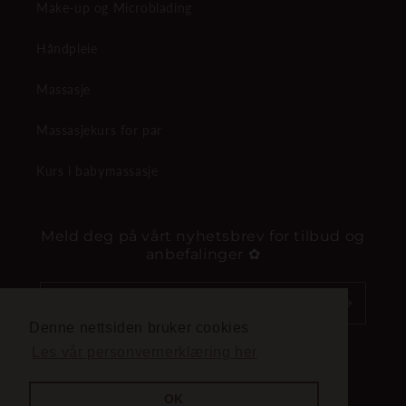
Make-up og Microblading
Håndpleie
Massasje
Massasjekurs for par
Kurs i babymassasje
Meld deg på vårt nyhetsbrev for tilbud og
anbefalinger ✿
E-post
Denne nettsiden bruker cookies
Les vår personvernerklæring her
Facebook
Instagram
YouTube
OK