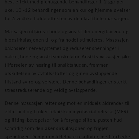
best effekt med gjentagende behandlinger 1-2 ggr per
uke. 10 -12 behandlinger som en kur og hjemme øvelser
for å vedlike holde effekten av den kraftfulle massasjen.
Massasjen utføres i hode og ansikt der energibanene og
blodsirkulasjonen til og fra hodet stimuleres. Massasjen
balanserer nervesystemet og reduserer spenninger i
nakke, hode og ansiktsmuskulatur. Ansiktsmassasjen øker
tilførselen av næring til ansiktshuden, fremmer
utskillelsen av avfallsstoffer og gir en avslappende
tilstand av ro og velvære. Denne behandlinger er sterkt
stressreduserende og veldig avslappende.
Denne massasjen retter seg mot en middels aldrende/ til
eldre hud og bruker teknikken myofascial release (MFR)
og lifting-bevegelser for å forynge sliten, gusten hud
samtidig som den øker sirkulasjonen og frigjør
spenninger. Den gir umiddelbare resultater, med forbedret