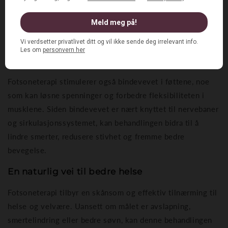
ideen om at kroppen fungerer som en helhet, og at
balansering av én del kan ha positiv innvirkning på hele
systemet.
Egenskaper ved bindevev og smerte
Fotsoneterapi stimulerer også bindevevet i føttene, noe
som kan løsne spenninger og forbedre fleksibiliteten i
musklene. Siden bindevevet er nært knyttet til nervebaner
og sirkulasjonssystemet, kan behandlingen bidra til å
lindre smerter, redusere stivhet og fremme bedre
bevegelse.
En naturlig vei til bedre helse
Fotsoneterapi tilbyr en skånsom og effektiv tilnærming til
helse og velvære. Uansett om målet er avslapning,
smertelindring eller bedre søvn, kan denne behandlingen