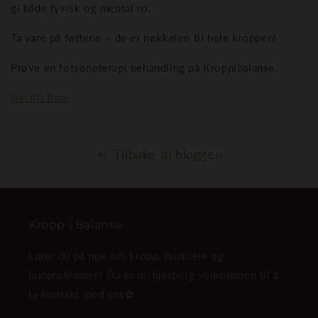
gi både fysisk og mental ro.
Ta vare på føttene – de er nøkkelen til hele kroppen!
Prøve en fotsoneterapi behandling på Kroppibalanse.
Bestill time
Tilbake til bloggen
Kropp i Balanse
Lurer du på noe om kropp, hudpleie og
hudproblemer? Da er du hjertelig velkommen til å
ta kontakt med oss✿