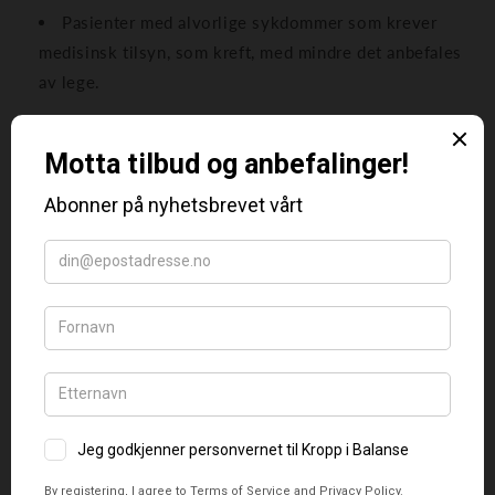
Pasienter med alvorlige sykdommer som krever
medisinsk tilsyn, som kreft, med mindre det anbefales
av lege.
Hvor ofte bør man ha fotsoneterapi?
Frekvensen avhenger av individuelle behov og mål:
For generell velvære: En behandling hver 2.-4. uke
kan være tilstrekkelig.
For spesifikke helseutfordringer: En behandling per
uke, eller hyppigere, kan være fordelaktig.
Hvordan fungerer fotsoneterapi?
Ved å trykke på refleksområder i føttene, stimuleres
tilsvarende organer og kroppsdeler. For eksempel kan
trykk på området som tilsvarer magen bidra til å lindre
fordøyelsesproblemer. Denne sammenhengen bygger på