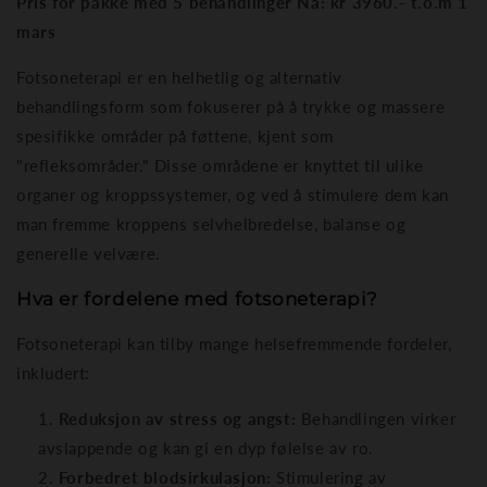
Pris for pakke med 5 behandlinger Nå: kr 3960.- t.o.m 1
mars
Fotsoneterapi er en helhetlig og alternativ
behandlingsform som fokuserer på å trykke og massere
spesifikke områder på føttene, kjent som
"refleksområder." Disse områdene er knyttet til ulike
organer og kroppssystemer, og ved å stimulere dem kan
man fremme kroppens selvhelbredelse, balanse og
generelle velvære.
Hva er fordelene med fotsoneterapi?
Fotsoneterapi kan tilby mange helsefremmende fordeler,
inkludert:
Reduksjon av stress og angst:
Behandlingen virker
avslappende og kan gi en dyp følelse av ro.
Forbedret blodsirkulasjon:
Stimulering av