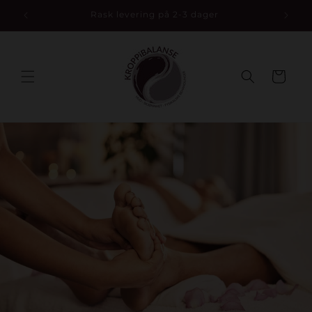
Gå
r
Rask levering på 2-3 dager
videre til
innholdet
Handlekurv